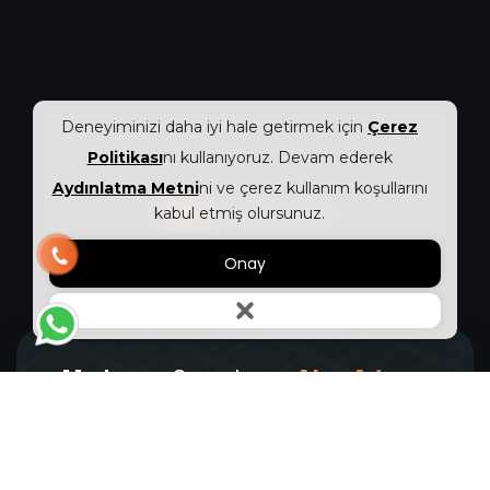
Deneyiminizi daha iyi hale getirmek için
Çerez
Politikası
nı kullanıyoruz. Devam ederek
Aydınlatma Metni
ni ve çerez kullanım koşullarını
kabul etmiş olursunuz.
Onay
Markanızı
Sorgulayın.
Alan Adınızı
Hemen
Kaydedin!